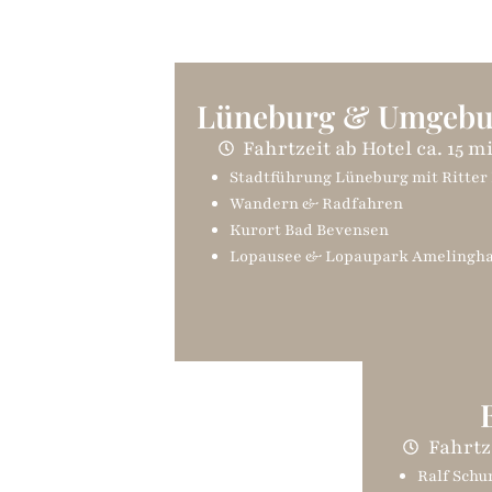
Lüneburg & Umgeb
Fahrtzeit ab Hotel ca. 15 m
Stadtführung Lüneburg mit Ritter
Wandern & Radfahren
Kurort Bad Bevensen
Lopausee & Lopaupark Amelingh
Fahrtz
Ralf Sch