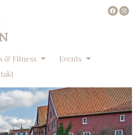
s & Fitness
Events
takt