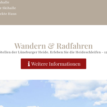
nhalle
 Skihalle
̈ckte Haus
Wandern & Radfahren
tellen der Lüneburger Heide. Erleben Sie die Heideschleifen – 
Weitere Informationen