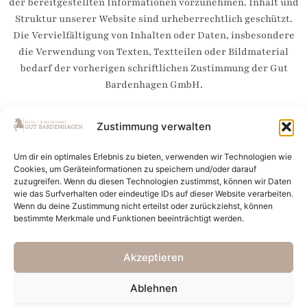
der bereitgestellten Informationen vorzunehmen. Inhalt und
Struktur unserer Website sind urheberrechtlich geschützt.
Die Vervielfältigung von Inhalten oder Daten, insbesondere
die Verwendung von Texten, Textteilen oder Bildmaterial
bedarf der vorherigen schriftlichen Zustimmung der Gut
Bardenhagen GmbH.
Zustimmung verwalten
Um dir ein optimales Erlebnis zu bieten, verwenden wir Technologien wie
Cookies, um Geräteinformationen zu speichern und/oder darauf
zuzugreifen. Wenn du diesen Technologien zustimmst, können wir Daten
wie das Surfverhalten oder eindeutige IDs auf dieser Website verarbeiten.
Wenn du deine Zustimmung nicht erteilst oder zurückziehst, können
bestimmte Merkmale und Funktionen beeinträchtigt werden.
+49 5823 95 39 96 0
mail@gut-bardenhagen.de
Akzeptieren
Ablehnen
©2025 Gut Bardenhagen GmbH